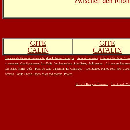
zwischen den Rhon
GITE
GITE
CALIN
CATALIN
Location de Vacances Provence Alpilles Luberon Camargue
g
Gites en Provence
Gites et Chambres d' hot
4 personnes
Gite 6 personnes
Les Tarifs
Les Promotions
Saint Rémy de Provence
21 jours en Provence
Les Baux
Nimes
Uzès - Pont du Gard
Carpentras
La Camargue
-
Les Saintes Maries de la Mer
Ccoor
persons
Tariffs
Special Offers
M ap and address
Photos
Gites St Rémy de Provence
Location de Va