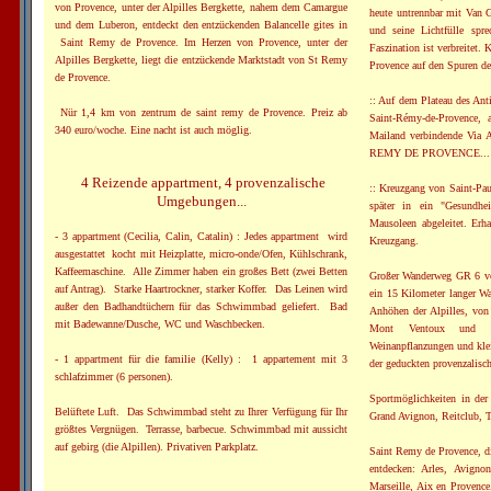
von Provence, unter der Alpilles Bergkette, nahem dem Camargue
heute untrennbar mit Van 
und dem Luberon, entdeckt den entzückenden Balancelle gites in
und seine Lichtfülle spr
Saint Remy de Provence. Im Herzen von Provence, unter der
Faszination ist verbreitet.
Alpilles Bergkette, liegt die entzückende Marktstadt von St Remy
Provence auf den Spuren d
de Provence.
:: Auf dem Plateau des Ant
Nür 1,4 km von zentrum de saint remy de Provence. Preiz ab
Saint-Rémy-de-Provence, a
340 euro/woche. Eine nacht ist auch möglig.
Mailand verbindende Vi
REMY DE PROVENCE...!!!
4 Reizende appartment, 4 provenzalische
:: Kreuzgang von Saint-Pa
Umgebungen...
später in ein "Gesundh
Mausoleen abgeleitet. Erh
- 3 appartment (Cecilia, Calin, Catalin) : Jedes appartment wird
Kreuzgang.
ausgestattet kocht mit Heizplatte, micro-onde/Ofen, Kühlschrank,
Kaffeemaschine. Alle Zimmer haben ein großes Bett (zwei Betten
Großer Wanderweg GR 6 vo
auf Antrag). Starke Haartrockner, starker Koffer. Das Leinen wird
ein 15 Kilometer langer Wa
außer den Badhandtüchern für das Schwimmbad geliefert. Bad
Anhöhen der Alpilles, von
mit Badewanne/Dusche, WC und Waschbecken.
Mont Ventoux und da
Weinanpflanzungen und klei
- 1 appartment für die familie (Kelly) : 1 appartement mit 3
der geduckten provenzalisc
schlafzimmer (6 personen).
Sportmöglichkeiten in de
Belüftete Luft. Das Schwimmbad steht zu Ihrer Verfügung für Ihr
Grand Avignon, Reitclub, 
größtes Vergnügen. Terrasse, barbecue. Schwimmbad mit aussicht
auf gebirg (die Alpillen). Privativen Parkplatz.
Saint Remy de Provence, di
entdecken: Arles, Avigno
Marseille, Aix en Provence