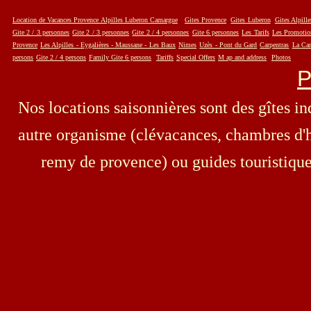
Location de Vacances Provence Alpilles Luberon Camargue
g
Gites Provence
Gites Luberon
Gites Alpille
Gite 2 / 3 personnes
Gite 2 / 3 personnes
Gite 2 / 4 personnes
Gite 6 personnes
Les Tarifs
Les Promotio
Provence
Les Alpilles -
Eygalières - Maussane - Les Baux
Nimes
Uzès - Pont du Gard
Carpentras
La Ca
persons
Gite 2 / 4 persons
Family Gite 6 persons
Tariffs
Special Offers
M ap and address
Photos
P
Nos locations saisonnières sont des gîtes in
autre organisme (clévacances, chambres d'ho
remy de provence) ou guides touristiques 