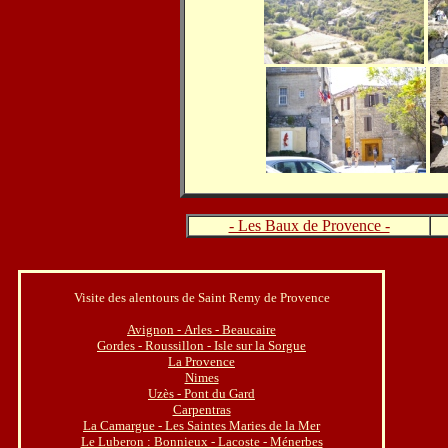
- Les Baux de Provence -
Visite des alentours de Saint Remy de Provence
Avignon - Arles - Beaucaire
Gordes - Roussillon -
Isle sur la Sorgue
La Provence
Nimes
Uzès
-
Pont du Gard
Carpentras
La Camargue
-
Les Saintes Maries de la Mer
Le Luberon : Bonnieux - Lacoste - Ménerbes